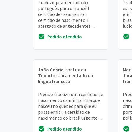
Traduzir juramentado do
Trad
português para o francê 1
estr
certidão de casamento 1
em f
certidão de nascimento 1
bras
atestado de antecedentes
judi
criminais da pf 3 comprovantes
trib
Pedido atendido
de endereçov(conta de luz e
homo
tele...
João Gabriel
contratou
Mari
Tradutor Juramentado da
Jur
língua francesa
fran
Preciso traduzir uma certidao de
Prec
nascimento da minha filha que
nasc
nasceu no quebec para que eu
crim
possa emitir a certidao de
port
nascimento do brasil urgente
polí
para ela tomar as vacinas no
cada
Pedido atendido
brasil. At...