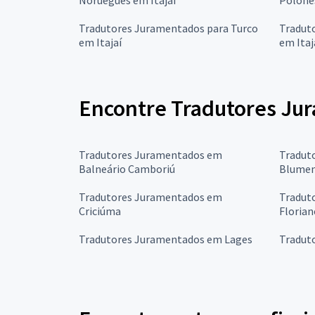
Tradutores Juramentados para Turco
Tradut
em Itajaí
em Itaj
Encontre Tradutores Jur
Tradutores Juramentados em
Tradut
Balneário Camboriú
Blume
Tradutores Juramentados em
Tradut
Criciúma
Florian
Tradutores Juramentados em Lages
Tradut