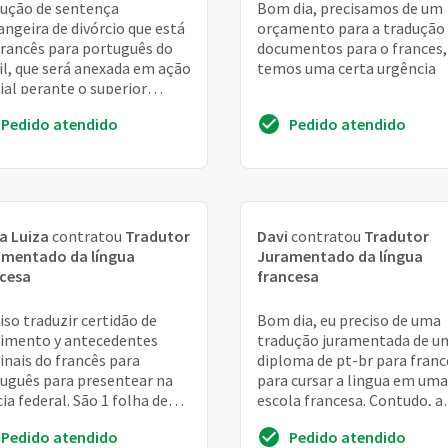
ução de sentença
Bom dia, precisamos de um
angeira de divórcio que está
orçamento para a tradução
rancês para português do
documentos para o frances,
il, que será anexada em ação
temos uma certa urgência
cial perante o superior
unal de justiça - stj para
Pedido atendido
Pedido atendido
logação....
a Luiza
contratou
Tradutor
Davi
contratou
Tradutor
amentado da língua
Juramentado da língua
cesa
francesa
iso traduzir certidão de
Bom dia, eu preciso de uma
imento y antecedentes
tradução juramentada de u
inais do francês para
diploma de pt-br para franc
uguês para presentear na
para cursar a lingua em uma
cia federal. São 1 folha de
escola francesa. Contudo, a
(total 2 folhas)
escola me respondeu o "qu
Pedido atendido
Pedido atendido
ao diploma exigid...