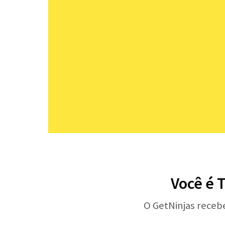
Você é 
O GetNinjas receb