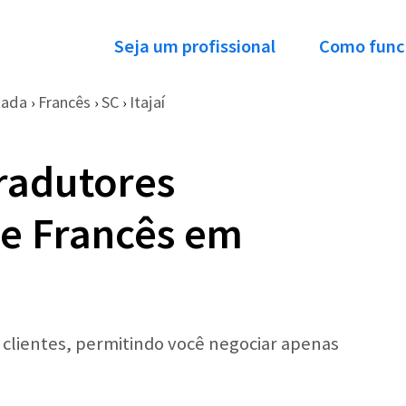
Seja um profissional
Como func
tada
Francês
SC
Itajaí
›
›
›
radutores
e Francês em
r clientes, permitindo você negociar apenas