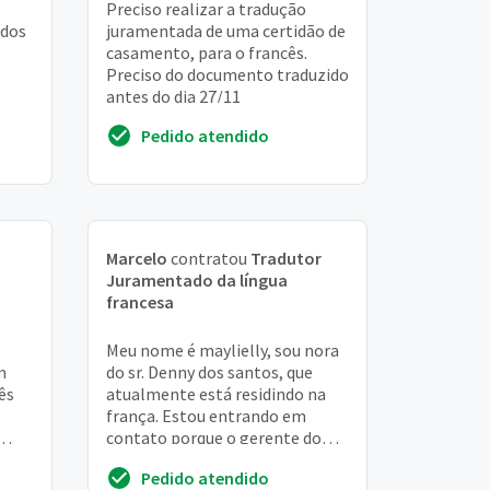
Preciso realizar a tradução
 dos
juramentada de uma certidão de
casamento, para o francês.
Preciso do documento traduzido
antes do dia 27/11
Pedido atendido
Marcelo
contratou
Tradutor
Juramentado da língua
francesa
Meu nome é maylielly, sou nora
m
do sr. Denny dos santos, que
ês
atualmente está residindo na
frança. Estou entrando em
contato porque o gerente do
anto
banco solicitou uma tradução
Pedido atendido
juramentada de ...