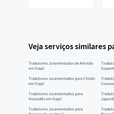
Veja serviços similares 
Tradutores Juramentados de Alemão
Tradut
em Itajaí
Espanho
Tradutores Juramentados para Chinês
Tradut
em Itajaí
Coreano
Tradutores Juramentados para
Tradut
Holandês em Itajaí
Japonês
Tradutores Juramentados para
Tradut
Norueguês em Itajaí
Polonês