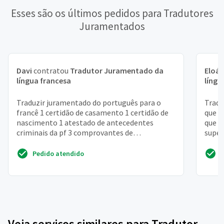
Esses são os últimos pedidos para Tradutores
Juramentados
Davi
contratou
Tradutor Juramentado da
Eloá
língua francesa
língu
Traduzir juramentado do português para o
Tradu
francê 1 certidão de casamento 1 certidão de
que e
nascimento 1 atestado de antecedentes
que s
criminais da pf 3 comprovantes de
superi
endereçov(conta de luz e tele...
homol
Pedido atendido
Veja serviços similares para Tradutor