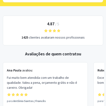
4.87
/
5
1425
clientes avaliaram nossos profissionais
Avaliações de quem contratou
Ana Paula
avaliou:
Rober
Fui muito bem atendida com um trabalho de
Excel
qualidade. Valeu a pena, orçamento grátis e não é
bom p
careiro. Obrigada!
para
Antônio Santos
/
Francês
para
V