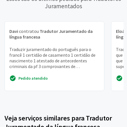
Juramentados
Davi
contratou
Tradutor Juramentado da
Eloá
língua francesa
língu
Traduzir juramentado do português para o
Tradu
francê 1 certidão de casamento 1 certidão de
que e
nascimento 1 atestado de antecedentes
que s
criminais da pf 3 comprovantes de
superi
endereçov(conta de luz e tele...
homol
Pedido atendido
Veja serviços similares para Tradutor
Juramentado da língua francesa