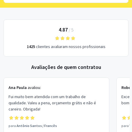
4.87
/
5
1425
clientes avaliaram nossos profissionais
Avaliações de quem contratou
Ana Paula
avaliou:
Rober
Fui muito bem atendida com um trabalho de
Excel
qualidade. Valeu a pena, orçamento grátis e não é
bom p
careiro. Obrigada!
para
Antônio Santos
/
Francês
para
V