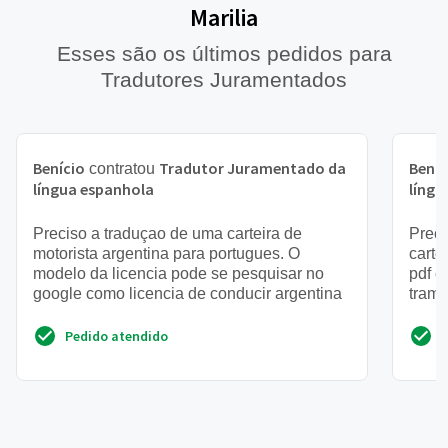
Marilia
Esses são os últimos pedidos para
Tradutores Juramentados
Benício
Tradutor Juramentado da
Beníc
contratou
língua espanhola
língu
Preciso a traduçao de uma carteira de
Preci
motorista argentina para portugues. O
carte
modelo da licencia pode se pesquisar no
pdf c
google como licencia de conducir argentina
trami
Pedido atendido