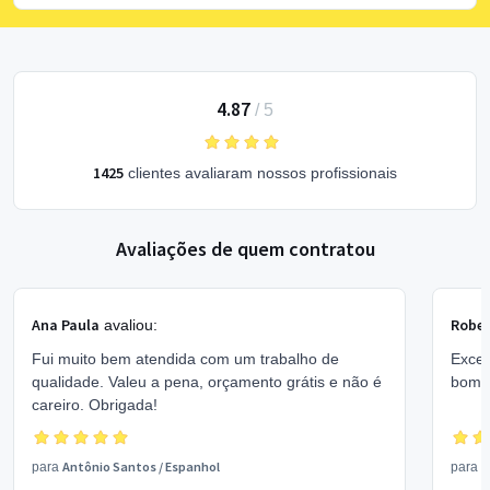
4.87
/
5
1425
clientes avaliaram nossos profissionais
Avaliações de quem contratou
Ana Paula
Rober
avaliou:
Fui muito bem atendida com um trabalho de
Excel
qualidade. Valeu a pena, orçamento grátis e não é
bom 
careiro. Obrigada!
Antônio Santos
/
Espanhol
V
para
para