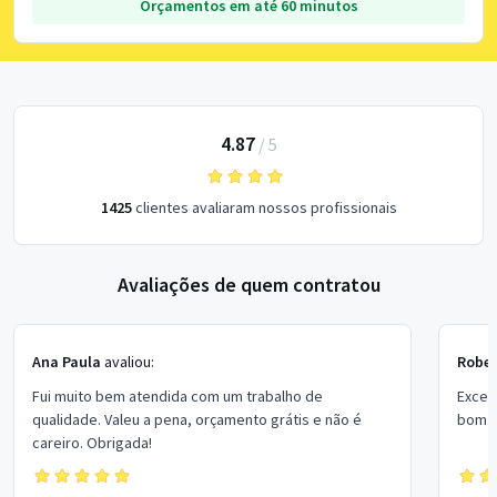
Orçamentos em até 60 minutos
4.87
/
5
1425
clientes avaliaram nossos profissionais
Avaliações de quem contratou
Ana Paula
avaliou:
Rober
Fui muito bem atendida com um trabalho de
Excel
qualidade. Valeu a pena, orçamento grátis e não é
bom p
careiro. Obrigada!