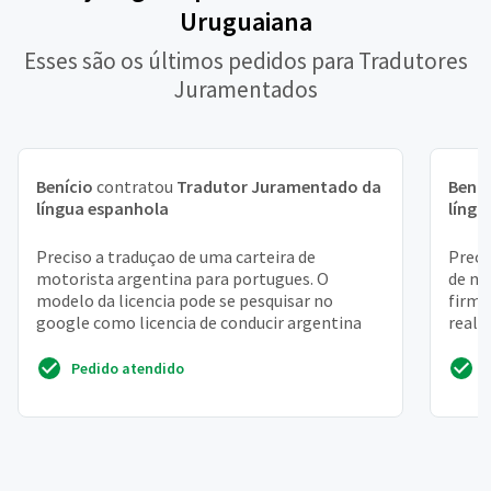
Uruguaiana
Esses são os últimos pedidos para Tradutores
Juramentados
Benício
contratou
Tradutor Juramentado da
Beníc
língua espanhola
língu
Preciso a traduçao de uma carteira de
Preci
motorista argentina para portugues. O
de mo
modelo da licencia pode se pesquisar no
firma
google como licencia de conducir argentina
reali
Pedido atendido