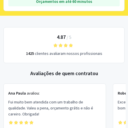
Orçamentos em até 60 minutos
4.87
/
5
1425
clientes avaliaram nossos profissionais
Avaliações de quem contratou
Ana Paula
avaliou:
Rober
Fui muito bem atendida com um trabalho de
Excel
qualidade. Valeu a pena, orçamento grátis e não é
bom p
careiro. Obrigada!