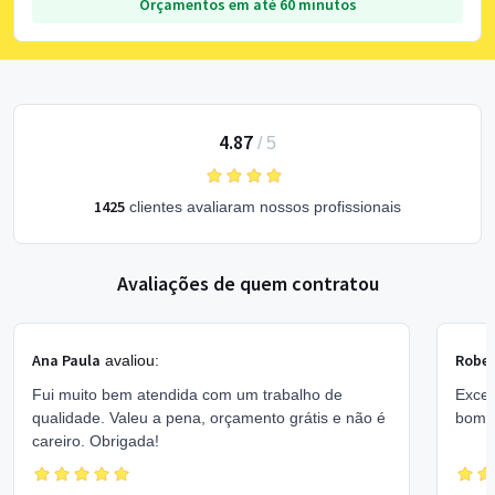
Orçamentos em até 60 minutos
4.87
/
5
1425
clientes avaliaram nossos profissionais
Avaliações de quem contratou
Ana Paula
Rober
avaliou:
Fui muito bem atendida com um trabalho de
Excel
qualidade. Valeu a pena, orçamento grátis e não é
bom 
careiro. Obrigada!