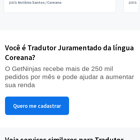
Antônio Santos
/
Coreano
V
para
para
Você é Tradutor Juramentado da língua
Coreana?
O GetNinjas recebe mais de 250 mil
pedidos por mês e pode ajudar a aumentar
sua renda
Quero me cadastrar
Veja serviços similares para Tradutor