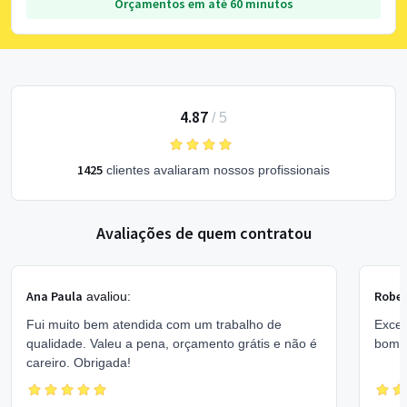
Orçamentos em até 60 minutos
4.87
/
5
1425
clientes avaliaram nossos profissionais
Avaliações de quem contratou
Ana Paula
Rober
avaliou:
Fui muito bem atendida com um trabalho de
Excel
qualidade. Valeu a pena, orçamento grátis e não é
bom 
careiro. Obrigada!