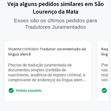
Veja alguns pedidos similares em São
Lourenço da Mata
Esses são os últimos pedidos para
Tradutores Juramentados
Vicente
Tradutor Juramentado da
Raqu
contratou
língua alemã
língu
Preciso de tradução juramentada de
Preci
documentos simples (certidão de
nasc
nascimento, ausência de registro criminal, e
reali
comprovante de endereço) da lingua alemã
vene
para a lingua protuguesa
Pedido atendido