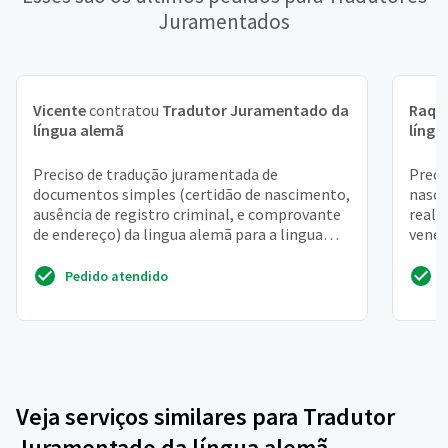
Juramentados
Vicente
contratou
Tradutor Juramentado da
Raqu
língua alemã
língu
Preciso de tradução juramentada de
Preci
documentos simples (certidão de nascimento,
nasci
ausência de registro criminal, e comprovante
reali
de endereço) da lingua alemã para a lingua
vene
protuguesa
Pedido atendido
Veja serviços similares para Tradutor
Juramentado da língua alemã