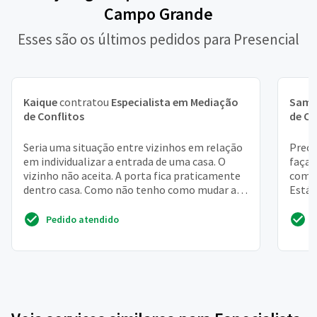
Campo Grande
Esses são os últimos pedidos para Presencial
Kaique
contratou
Especialista em Mediação
Samu
de Conflitos
de Co
Seria uma situação entre vizinhos em relação
Preci
em individualizar a entrada de uma casa. O
faça 
vizinho não aceita. A porta fica praticamente
com m
dentro casa. Como não tenho como mudar a
Está 
direção da m...
entrad
Pedido atendido