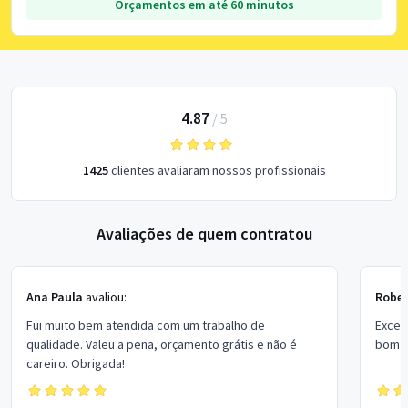
Orçamentos em até 60 minutos
4.87
/
5
1425
clientes avaliaram nossos profissionais
Avaliações de quem contratou
Ana Paula
avaliou:
Rober
Fui muito bem atendida com um trabalho de
Excel
qualidade. Valeu a pena, orçamento grátis e não é
bom p
careiro. Obrigada!