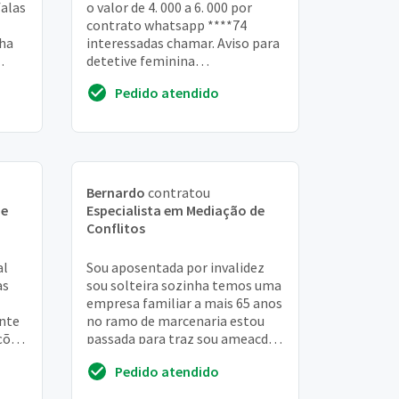
alas
o valor de 4. 000 a 6. 000 por
contrato whatsapp ****74
ha
interessadas chamar. Aviso para
detetive feminina
ste
https://agenciadetetivelopes.com.br
Pedido atendido
Bernardo
contratou
de
Especialista em Mediação de
Conflitos
al
Sou aposentada por invalidez
as
sou solteira sozinha temos uma
empresa familiar a mais 65 anos
nte
no ramo de marcenaria estou
ções.
passada para traz sou ameacda
car e
pela irmã e por maria reis que
Pedido atendido
diz lo...