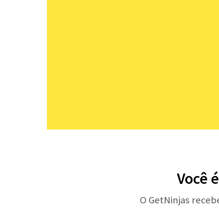
Você é
O GetNinjas receb