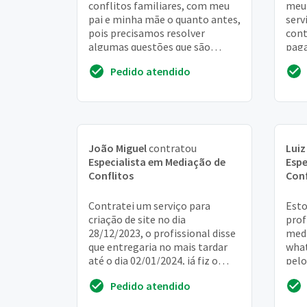
conflitos familiares, com meu
meu 
pai e minha mãe o quanto antes,
serv
pois precisamos resolver
cont
algumas questões que são
pag
urgentes para serem resolvidas,
para 
Pedido atendido
é possivel que ...
João Miguel
contratou
Luiz
Especialista em Mediação de
Espe
Conflitos
Conf
Contratei um serviço para
Esto
criação de site no dia
prof
28/12/2023, o profissional disse
medi
que entregaria no mais tardar
what
até o dia 02/01/2024, já fiz o
pelo
pagamento, porem, o site está
idos
Pedido atendido
incompleto. Go...
faci