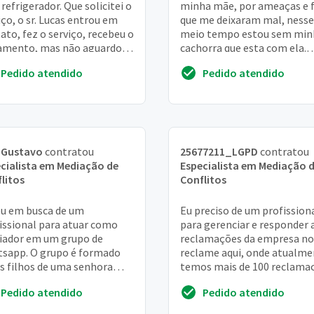
refrigerador. Que solicitei o
minha mãe, por ameaças e f
iço, o sr. Lucas entrou em
que me deixaram mal, nesse
ato, fez o serviço, recebeu o
meio tempo estou sem min
amento, mas não aguardou
cachorra que esta com ela.
ver o resultado. Infeliz...
Gostaria de entender se exi
Pedido atendido
Pedido atendido
alguma forma de...
 Gustavo
contratou
25677211_LGPD
contratou
cialista em Mediação de
Especialista em Mediação 
litos
Conflitos
u em busca de um
Eu preciso de um profission
issional para atuar como
para gerenciar e responder 
ador em um grupo de
reclamações da empresa no
sapp. O grupo é formado
reclame aqui, onde atualme
s filhos de uma senhora
temos mais de 100 reclama
a, e o objetivo principal é
As responsabilidades - verifi
Pedido atendido
Pedido atendido
litar a comunicação e...
elimi...