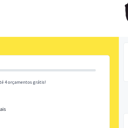
té 4 orçamentos grátis!
ais
s