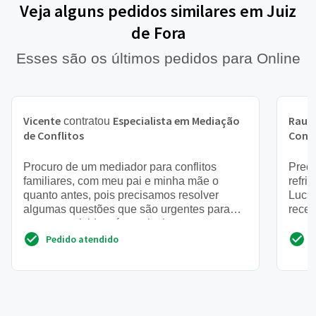
Veja alguns pedidos similares em Juiz
de Fora
Esses são os últimos pedidos para Online
Vicente
Especialista em Mediação
Raul
contratou
de Conflitos
Confl
Procuro de um mediador para conflitos
Preci
familiares, com meu pai e minha mãe o
refrig
quanto antes, pois precisamos resolver
Lucas
algumas questões que são urgentes para
rece
serem resolvidas, é possivel que ...
para v
Pedido atendido