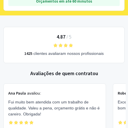
Orçamentos em até 60 minutos
4.87
/
5
1425
clientes avaliaram nossos profissionais
Avaliações de quem contratou
Ana Paula
Rober
avaliou:
Fui muito bem atendida com um trabalho de
Excel
qualidade. Valeu a pena, orçamento grátis e não é
bom 
careiro. Obrigada!