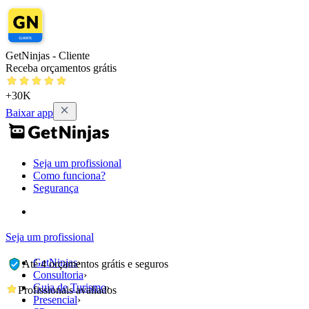
GetNinjas - Cliente
Receba orçamentos grátis
+30K
Baixar app
Seja um profissional
Como funciona?
Segurança
Seja um profissional
GetNinjas
›
Até 4 orçamentos grátis e seguros
Consultoria
›
Guia de Turismo
›
Profissionais avaliados
Presencial
›