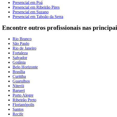
Presencial em Poá
Presencial em Ribeirão Pires
Presencial em Suzano
Presencial em Taboão da Serra
Encontre outros profissionais nas principai
Rio Branco
São Paulo
Rio de Janeiro
Fortaleza
Salvador
Goiânia
Belo Horizonte
Brasília
Curitiba
Guarulhos
Niterói
Barueri
Porto Alegre
Ribeirão Preto
Florianópolis
Santos
Recife