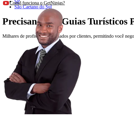
SP
›
Como funciona o GetNinjas?
São Caetano do Sul
Precisando de Guias Turísticos 
Milhares de profissionais avaliados por clientes, permitindo você ne