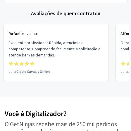
Avaliações de quem contratou
Rafaelle
avaliou:
Alfon
Excelente profissional! Rápida, atenciosa e
O tra
competente. Compreende facilmente a solicitação e
combi
atende bem as demandas.
para
Gisele Cavalli
/
Online
para
J
Você é Digitalizador?
O GetNinjas recebe mais de 250 mil pedidos