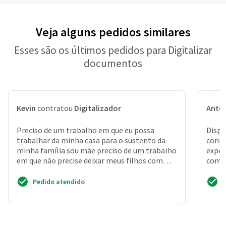
Veja alguns pedidos similares
Esses são os últimos pedidos para Digitalizar
documentos
Kevin
contratou
Digitalizador
Anton
Preciso de um trabalho em que eu possa
Dispo
trabalhar da minha casa para o sustento da
conhe
minha família sou mãe preciso de um trabalho
exper
em que não precise deixar meus filhos com
comun
terceiros
tenho
Pedido atendido