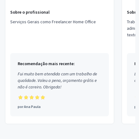
Sobre o profissional
Sobre 
Serviços Gerais como Freelancer Home Office
Trabal
admini
textos
simple
Tenh...
Recomendação mais recente:
Re
Fui muito bem atendida com um trabalho de
Ex
qualidade. Valeu a pena, orçamento grátis e
co
não é careiro. Obrigada!
por
Ana Paula
po