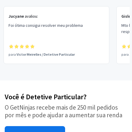
Jucyane
avaliou:
Gisle
Foi ótima consigui resolver meu problema
Mto b
respo
para
Victor Meirelles
/
Detetive Particular
para
J
Você é Detetive Particular?
O GetNinjas recebe mais de 250 mil pedidos
por mês e pode ajudar a aumentar sua renda