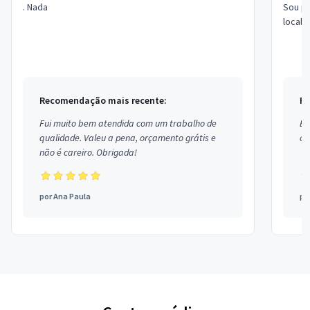
. Nada
Sou pr
locali
Recomendação mais recente:
Re
Fui muito bem atendida com um trabalho de
Ex
qualidade. Valeu a pena, orçamento grátis e
co
não é careiro. Obrigada!
por
Ana Paula
po