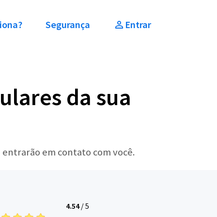
iona?
Segurança
Entrar
ulares da sua
s entrarão em contato com você.
4.54
/
5