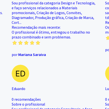
Sou profissional da categoria Design e Tecnologia,
So
e faço serviços relacionados a Materiais
co
s.
promocionais, Criação de Logos, Convites,
sa
Diagramador, Produção gráfica, Criação de Marca,
td
Cort...
Re
Recomendação mais recente:
Os
O profissional é ótimo, entregou o trabalho no
mi
prazo combinado e sem problemas.
p
por
Mariana Saraiva
Eduardo
Lu
0 recomendações
0 
Sobre o profissional
So