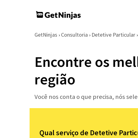
GetNinjas
Consultoria
Detetive Particular
›
›
›
Encontre os mel
região
Você nos conta o que precisa, nós sel
Qual serviço de Detetive Parti