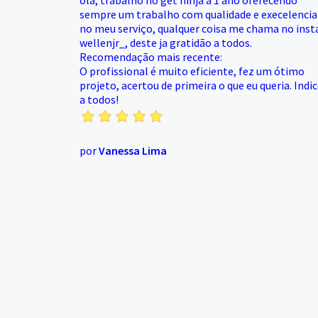
ola, trabalho no get ninja a 1 ano oferecendo
sempre um trabalho com qualidade e execelencia
no meu serviço, qualquer coisa me chama no inst
wellenjr_, deste ja gratidão a todos.
Recomendação mais recente:
O profissional é muito eficiente, fez um ótimo
projeto, acertou de primeira o que eu queria. Indi
a todos!
por
Vanessa Lima