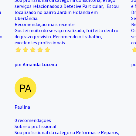
Sou profissional da categoria Consultoria, e faço
So
serviços relacionados a Detetive Particular, . Estou
e 
a
localizado no bairro Jardim Holanda em
Dr
Uberlândia.
Se
Recomendação mais recente:
Re
Gostei muito do serviço realizado, foi feito dentro
Os
co
do prazo previsto. Recomendo o trabalho,
se
excelentes profissionais.
co
por
Amanda Lucena
p
Paulina
0 recomendações
Sobre o profissional
Sou profissional da categoria Reformas e Reparos,