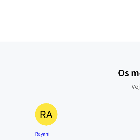
Os me
Vej
Rayani