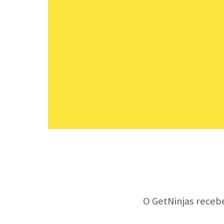
O GetNinjas receb