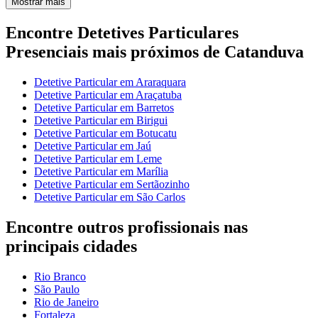
Mostrar mais
Encontre Detetives Particulares
Presenciais mais próximos de Catanduva
Detetive Particular em Araraquara
Detetive Particular em Araçatuba
Detetive Particular em Barretos
Detetive Particular em Birigui
Detetive Particular em Botucatu
Detetive Particular em Jaú
Detetive Particular em Leme
Detetive Particular em Marília
Detetive Particular em Sertãozinho
Detetive Particular em São Carlos
Encontre outros profissionais nas
principais cidades
Rio Branco
São Paulo
Rio de Janeiro
Fortaleza