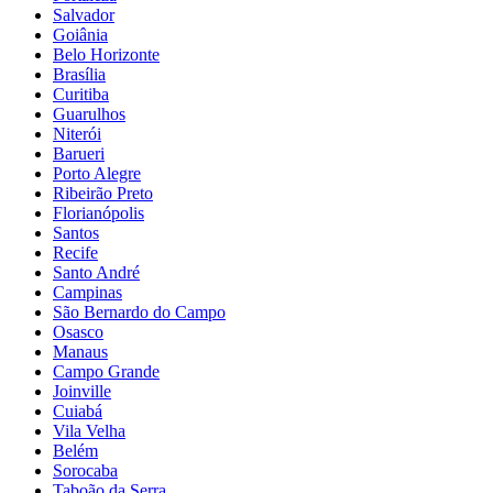
Salvador
Goiânia
Belo Horizonte
Brasília
Curitiba
Guarulhos
Niterói
Barueri
Porto Alegre
Ribeirão Preto
Florianópolis
Santos
Recife
Santo André
Campinas
São Bernardo do Campo
Osasco
Manaus
Campo Grande
Joinville
Cuiabá
Vila Velha
Belém
Sorocaba
Taboão da Serra