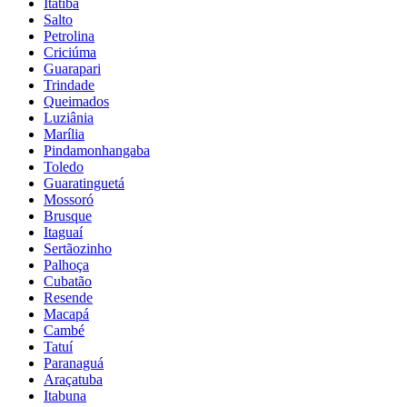
Itatiba
Salto
Petrolina
Criciúma
Guarapari
Trindade
Queimados
Luziânia
Marília
Pindamonhangaba
Toledo
Guaratinguetá
Mossoró
Brusque
Itaguaí
Sertãozinho
Palhoça
Cubatão
Resende
Macapá
Cambé
Tatuí
Paranaguá
Araçatuba
Itabuna