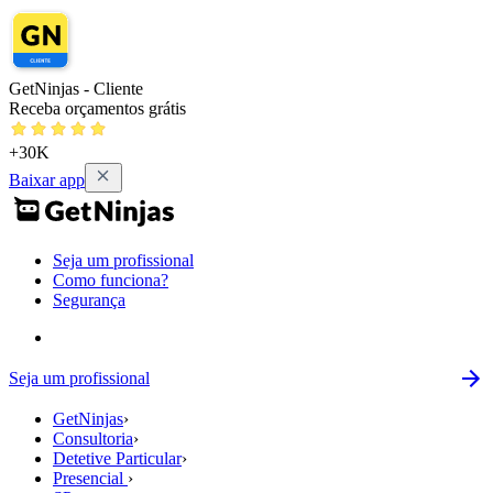
GetNinjas - Cliente
Receba orçamentos grátis
+30K
Baixar app
Seja um profissional
Como funciona?
Segurança
Seja um profissional
GetNinjas
›
Consultoria
›
Detetive Particular
›
Presencial
›