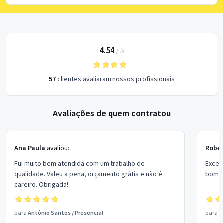
4.54
/
5
57
clientes avaliaram nossos profissionais
Avaliações de quem contratou
Ana Paula
avaliou:
Rober
Fui muito bem atendida com um trabalho de
Excel
qualidade. Valeu a pena, orçamento grátis e não é
bom p
careiro. Obrigada!
para
Antônio Santos
/
Presencial
para
V