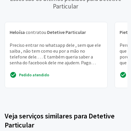
Particular
Heloísa
contratou
Detetive Particular
Pietr
Preciso entrar no whatsapp dele , sem que ele
Perdi
saiba , não tem como eu por a mão no
que a
telefone dele. . . . E também queria saber a
porém
senha do facebook dele me ajudem. Pago
que u
quanto for preciso m...
banco 
Pedido atendido
Veja serviços similares para Detetive
Particular