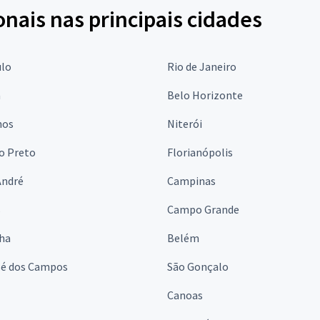
onais nas principais cidades
ulo
Rio de Janeiro
a
Belo Horizonte
hos
Niterói
o Preto
Florianópolis
André
Campinas
s
Campo Grande
lha
Belém
sé dos Campos
São Gonçalo
Canoas