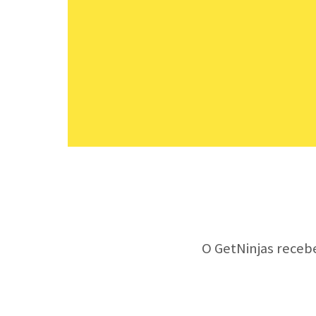
O GetNinjas receb