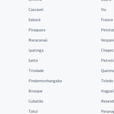
Cascavel
Itu
Sabará
Franca
Piraquara
Pelota
Maracanaú
Vespas
Ipatinga
Chapec
Salto
Petrol
Trindade
Queim
Pindamonhangaba
Toledo
Brusque
Itaguaí
Cubatão
Resend
Tatuí
Parana