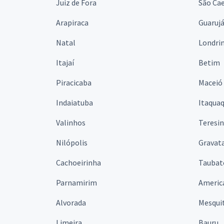
Juiz de Fora
São Cae
Arapiraca
Guaruj
Natal
Londri
Itajaí
Betim
Piracicaba
Maceió
Indaiatuba
Itaqua
Valinhos
Teresi
Nilópolis
Gravata
Cachoeirinha
Taubat
Parnamirim
Americ
Alvorada
Mesqui
Limeira
Bauru