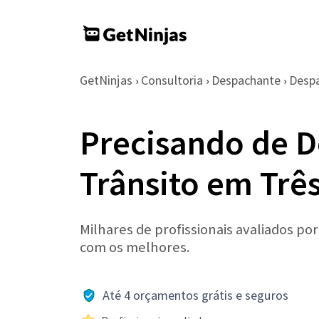
GetNinjas
Consultoria
Despachante
Despa
›
›
›
Precisando de 
Trânsito em Trê
Milhares de profissionais avaliados po
com os melhores.
Até 4 orçamentos grátis e seguros