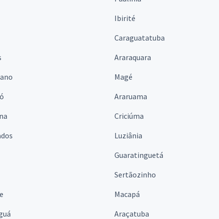
Ibirité
Caraguatatuba
s
Araraquara
iano
Magé
ó
Araruama
ina
Criciúma
ados
Luziânia
Guaratinguetá
Sertãozinho
e
Macapá
guá
Araçatuba