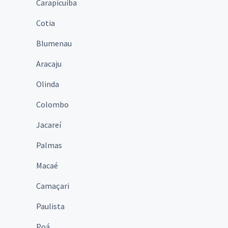
Carapicuíba
Cotia
Blumenau
Aracaju
Olinda
Colombo
Jacareí
Palmas
Macaé
Camaçari
Paulista
Poá