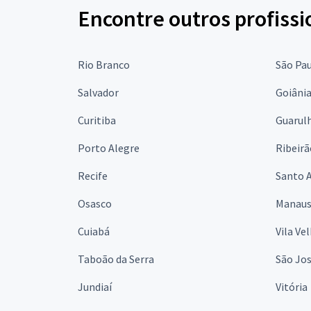
Encontre outros profissi
Rio Branco
São Pa
Salvador
Goiâni
Curitiba
Guarul
Porto Alegre
Ribeirã
Recife
Santo 
Osasco
Manau
Cuiabá
Vila Ve
Taboão da Serra
São Jo
Jundiaí
Vitória