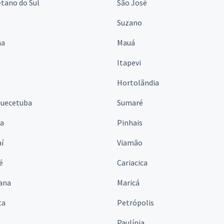
tano do Sul
São José
á
Suzano
na
Mauá
Itapevi
Hortolândia
quecetuba
Sumaré
na
Pinhais
í
Viamão
é
Cariacica
ana
Maricá
ta
Petrópolis
Paulínia