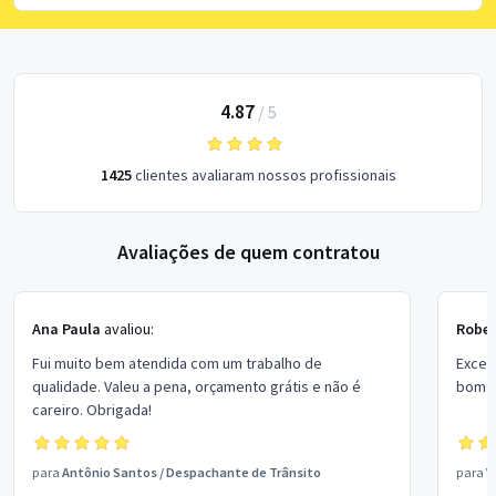
4.87
/
5
1425
clientes avaliaram nossos profissionais
Avaliações de quem contratou
Ana Paula
avaliou:
Rober
Fui muito bem atendida com um trabalho de
Excel
qualidade. Valeu a pena, orçamento grátis e não é
bom p
careiro. Obrigada!
para
Antônio Santos
/
Despachante de Trânsito
para
V