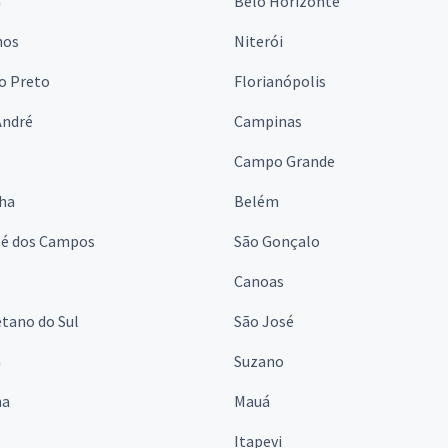
a
Belo Horizonte
hos
Niterói
o Preto
Florianópolis
André
Campinas
s
Campo Grande
lha
Belém
sé dos Campos
São Gonçalo
Canoas
tano do Sul
São José
á
Suzano
na
Mauá
Itapevi