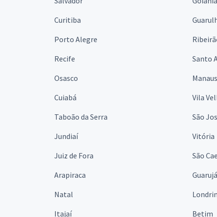
Salvador
Goiâni
Curitiba
Guarul
Porto Alegre
Ribeirã
Recife
Santo 
Osasco
Manau
Cuiabá
Vila Ve
Taboão da Serra
São Jo
Jundiaí
Vitória
Juiz de Fora
São Cae
Arapiraca
Guaruj
Natal
Londri
Itajaí
Betim