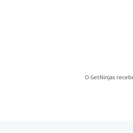
O GetNinjas receb