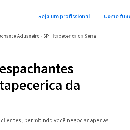
Seja um profissional
Como fun
achante Aduaneiro
SP
Itapecerica da Serra
›
›
Despachantes
tapecerica da
r clientes, permitindo você negociar apenas