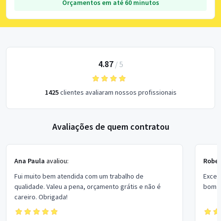
Orçamentos em até 60 minutos
4.87
/
5
1425
clientes avaliaram nossos profissionais
Avaliações de quem contratou
Ana Paula
avaliou:
Rober
Fui muito bem atendida com um trabalho de
Excel
qualidade. Valeu a pena, orçamento grátis e não é
bom p
careiro. Obrigada!