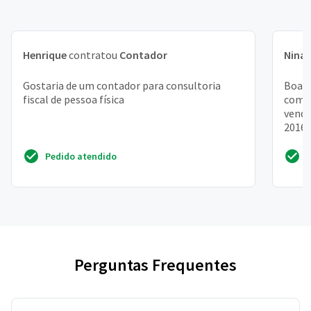
Henrique
contratou
Contador
Nina
Gostaria de um contador para consultoria
Boa t
fiscal de pessoa física
com v
vendi
2016.
que nã
Pedido atendido
Perguntas Frequentes