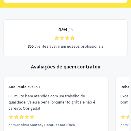
4.94
/
5
855
clientes avaliaram nossos profissionais
Avaliações de quem contratou
Ana Paula
avaliou:
Rober
Fui muito bem atendida com um trabalho de
Excel
qualidade. Valeu a pena, orçamento grátis e não é
bom p
careiro. Obrigada!
para
Antônio Santos
/
Fiscal Pessoa Física
para
V