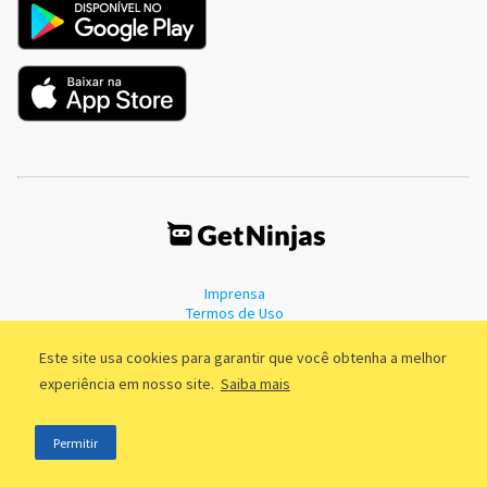
Imprensa
Termos de Uso
Política de Privacidade
Este site usa cookies para garantir que você obtenha a melhor
experiência em nosso site.
Saiba mais
©2011 - 2026, GetNinjas LTDA. CNPJ 55.744.877/0001-89 - Rua Dr.
Permitir
Fernandes Coelho, 85 - 3º andar - São Paulo/SP - Brasil
;