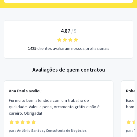
4.87
/
5
1425
clientes avaliaram nossos profissionais
Avaliações de quem contratou
Ana Paula
avaliou:
Rober
Fui muito bem atendida com um trabalho de
Excel
qualidade. Valeu a pena, orçamento grátis e não é
bom p
careiro. Obrigada!
para
Antônio Santos
/
Consultoria de Negócios
para
V