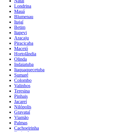
Natal
Londrina
Mauá
Blumenau
Itajaí
Betim
Itapevi
Aracaju
Piracicaba
Maceió
Hortolândia
Olinda
Indaiatuba
Itaquaquecetuba
Sumaré
Colombo
Valinhos
Teresina
Pinhais
Jacareí
Nilópolis
Gravataí
Viamão
Palmas
Cachoeirinha