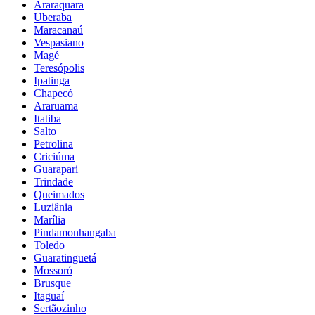
Araraquara
Uberaba
Maracanaú
Vespasiano
Magé
Teresópolis
Ipatinga
Chapecó
Araruama
Itatiba
Salto
Petrolina
Criciúma
Guarapari
Trindade
Queimados
Luziânia
Marília
Pindamonhangaba
Toledo
Guaratinguetá
Mossoró
Brusque
Itaguaí
Sertãozinho