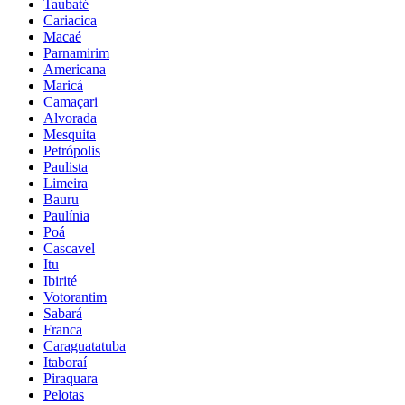
Taubaté
Cariacica
Macaé
Parnamirim
Americana
Maricá
Camaçari
Alvorada
Mesquita
Petrópolis
Paulista
Limeira
Bauru
Paulínia
Poá
Cascavel
Itu
Ibirité
Votorantim
Sabará
Franca
Caraguatatuba
Itaboraí
Piraquara
Pelotas