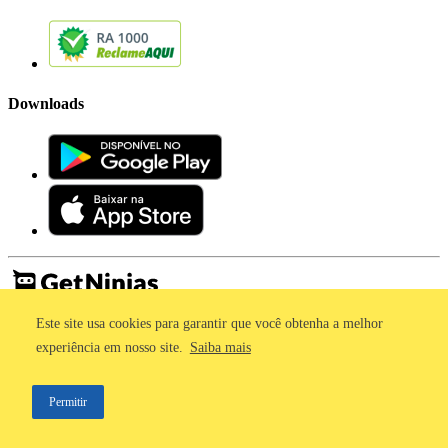
Downloads
Este site usa cookies para garantir que você obtenha a melhor
Imprensa
Termos de Uso
experiência em nosso site.
Saiba mais
Política de Privacidade
©2011 - 2026, GetNinjas LTDA. CNPJ 55.744.877/0001-89 - Rua
Permitir
Dr. Fernandes Coelho, 85 - 3º andar - São Paulo/SP - Brasil
;