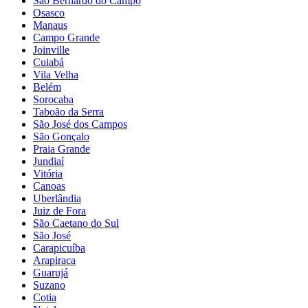
São Bernardo do Campo
Osasco
Manaus
Campo Grande
Joinville
Cuiabá
Vila Velha
Belém
Sorocaba
Taboão da Serra
São José dos Campos
São Gonçalo
Praia Grande
Jundiaí
Vitória
Canoas
Uberlândia
Juiz de Fora
São Caetano do Sul
São José
Carapicuíba
Arapiraca
Guarujá
Suzano
Cotia