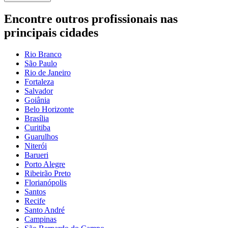
Encontre outros profissionais nas
principais cidades
Rio Branco
São Paulo
Rio de Janeiro
Fortaleza
Salvador
Goiânia
Belo Horizonte
Brasília
Curitiba
Guarulhos
Niterói
Barueri
Porto Alegre
Ribeirão Preto
Florianópolis
Santos
Recife
Santo André
Campinas