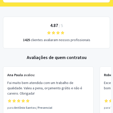
4.87
/
5
1425
clientes avaliaram nossos profissionais
Avaliações de quem contratou
Ana Paula
avaliou:
Rober
Fui muito bem atendida com um trabalho de
Excel
qualidade. Valeu a pena, orçamento grátis e não é
bom p
careiro. Obrigada!
para
Antônio Santos
/
Presencial
para
V