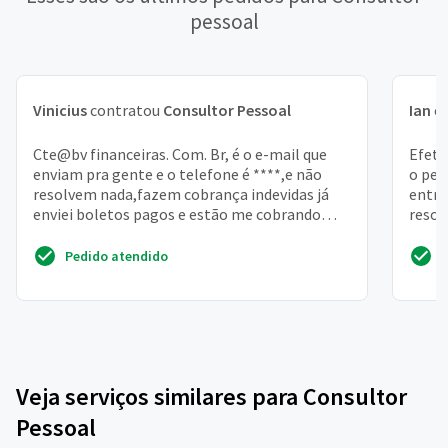
pessoal
Vinicius
contratou
Consultor Pessoal
Ian
c
Cte@bv financeiras. Com. Br, é o e-mail que
Efetu
enviam pra gente e o telefone é ****,e não
o ped
resolvem nada,fazem cobrança indevidas já
entre
enviei boletos pagos e estão me cobrando
resol
constrangedor. Não
Pedido atendido
Veja serviços similares para Consultor
Pessoal