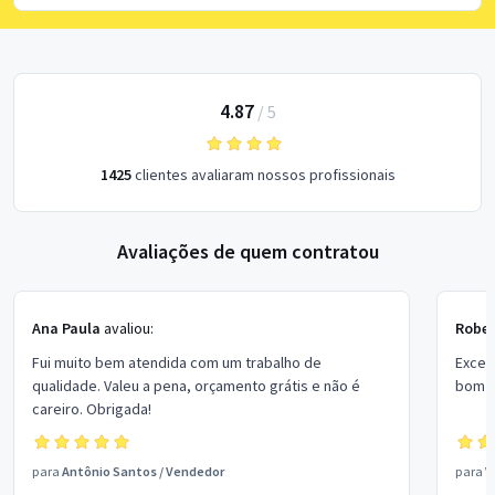
4.87
/
5
1425
clientes avaliaram nossos profissionais
Avaliações de quem contratou
Ana Paula
avaliou:
Rober
Fui muito bem atendida com um trabalho de
Excel
qualidade. Valeu a pena, orçamento grátis e não é
bom p
careiro. Obrigada!
para
Antônio Santos
/
Vendedor
para
V