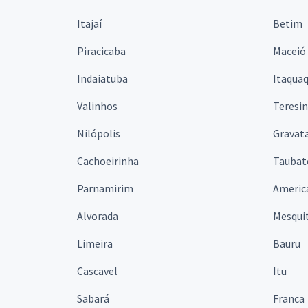
Itajaí
Betim
Piracicaba
Maceió
Indaiatuba
Itaqua
Valinhos
Teresi
Nilópolis
Gravata
Cachoeirinha
Taubat
Parnamirim
Americ
Alvorada
Mesqui
Limeira
Bauru
Cascavel
Itu
Sabará
Franca