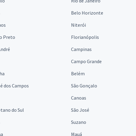
ulo
Rio de Janeiro
a
Belo Horizonte
hos
Niterói
o Preto
Florianópolis
André
Campinas
s
Campo Grande
lha
Belém
sé dos Campos
São Gonçalo
Canoas
tano do Sul
São José
á
Suzano
na
Mauá