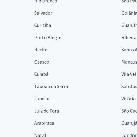
Rio Branco
São Pa
Salvador
Goiâni
Curitiba
Guarul
Porto Alegre
Ribeirã
Recife
Santo 
Osasco
Manau
Cuiabá
Vila Ve
Taboão da Serra
São Jo
Jundiaí
Vitória
Juiz de Fora
São Cae
Arapiraca
Guaruj
Natal
Londri