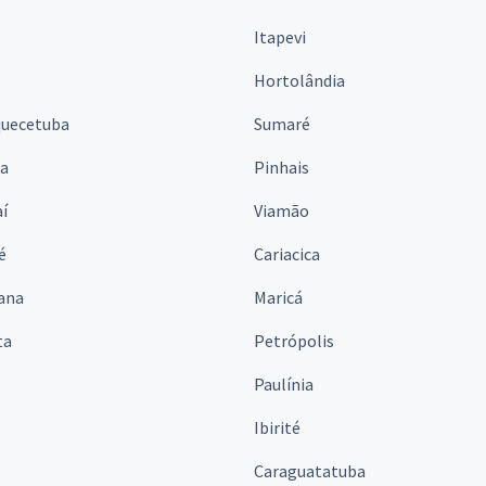
Itapevi
Hortolândia
quecetuba
Sumaré
na
Pinhais
í
Viamão
é
Cariacica
ana
Maricá
ta
Petrópolis
Paulínia
Ibirité
Caraguatatuba