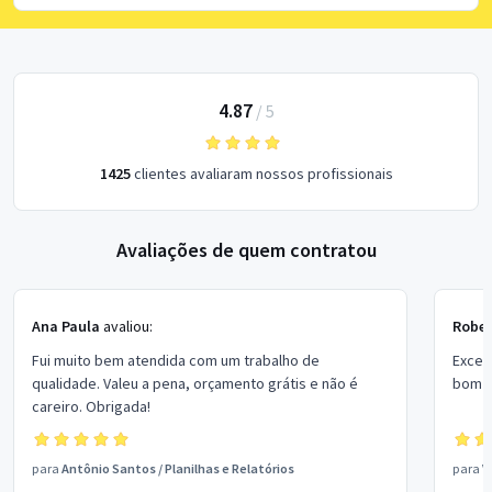
4.87
/
5
1425
clientes avaliaram nossos profissionais
Avaliações de quem contratou
Ana Paula
avaliou:
Rober
Fui muito bem atendida com um trabalho de
Excel
qualidade. Valeu a pena, orçamento grátis e não é
bom p
careiro. Obrigada!
para
Antônio Santos
/
Planilhas e Relatórios
para
V