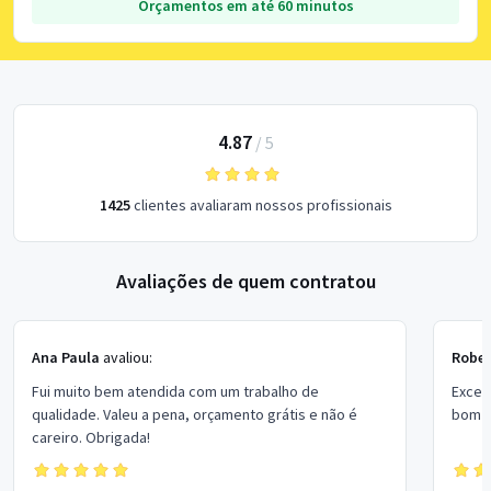
Orçamentos em até 60 minutos
4.87
/
5
1425
clientes avaliaram nossos profissionais
Avaliações de quem contratou
Ana Paula
avaliou:
Rober
Fui muito bem atendida com um trabalho de
Excel
qualidade. Valeu a pena, orçamento grátis e não é
bom p
careiro. Obrigada!