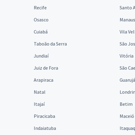
Recife
Santo 
Osasco
Manau
Cuiabá
Vila Ve
Taboão da Serra
São Jo
Jundiaí
Vitória
Juiz de Fora
São Cae
Arapiraca
Guaruj
Natal
Londri
Itajaí
Betim
Piracicaba
Maceió
Indaiatuba
Itaqua