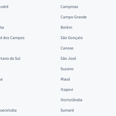
André
Campinas
s
Campo Grande
lha
Belém
sé dos Campos
São Gonçalo
Canoas
tano do Sul
São José
á
Suzano
na
Mauá
Itapevi
Hortolândia
quecetuba
Sumaré