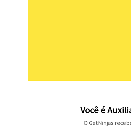
Você é Auxil
O GetNinjas receb