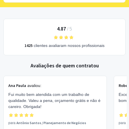
4.87
/
5
1425
clientes avaliaram nossos profissionais
Avaliações de quem contratou
Ana Paula
Rober
avaliou:
Fui muito bem atendida com um trabalho de
Excel
qualidade. Valeu a pena, orçamento grátis e não é
bom 
careiro. Obrigada!
Antônio Santos
/
Planejamento de Negócios
V
para
para