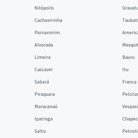
Nilópolis
Gravata
Cachoeirinha
Taubat
Parnamirim
Americ
Alvorada
Mesqui
Limeira
Bauru
Cascavel
Itu
Sabará
Franca
Piraquara
Pelota
Maracanaú
Vespas
Ipatinga
Chapec
Salto
Petrol