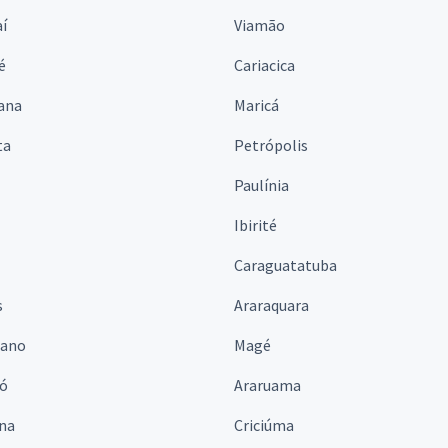
í
Viamão
é
Cariacica
ana
Maricá
ta
Petrópolis
Paulínia
Ibirité
Caraguatatuba
s
Araraquara
iano
Magé
ó
Araruama
ina
Criciúma