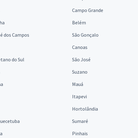
s
Campo Grande
lha
Belém
sé dos Campos
São Gonçalo
Canoas
tano do Sul
São José
á
Suzano
na
Mauá
Itapevi
Hortolândia
quecetuba
Sumaré
na
Pinhais