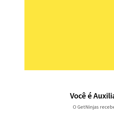
Você é Auxil
O GetNinjas receb