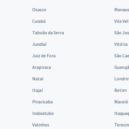
Osasco
Manau
Cuiabá
Vila Ve
Taboão da Serra
São Jo
Jundiaí
Vitória
Juiz de Fora
São Cae
Arapiraca
Guaruj
Natal
Londri
Itajaí
Betim
Piracicaba
Maceió
Indaiatuba
Itaqua
Valinhos
Teresi