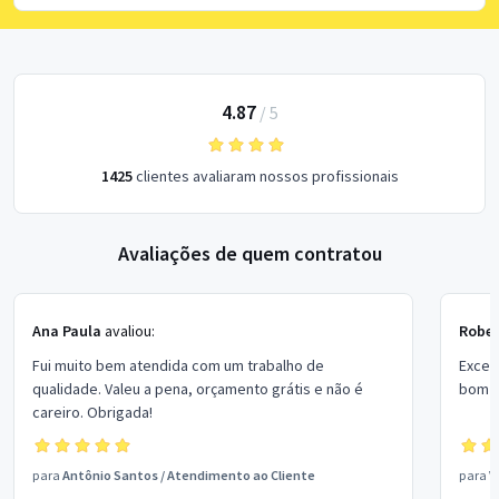
4.87
/
5
1425
clientes avaliaram nossos profissionais
Avaliações de quem contratou
Ana Paula
avaliou:
Rober
Fui muito bem atendida com um trabalho de
Excel
qualidade. Valeu a pena, orçamento grátis e não é
bom p
careiro. Obrigada!
para
Antônio Santos
/
Atendimento ao Cliente
para
V