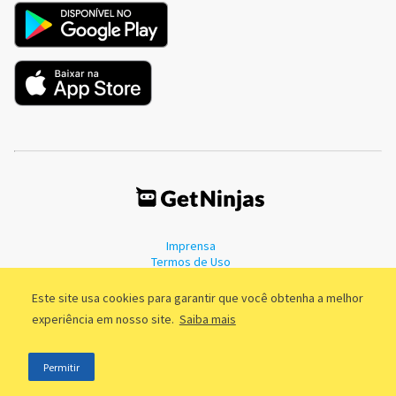
Imprensa
Termos de Uso
Política de Privacidade
Este site usa cookies para garantir que você obtenha a melhor
experiência em nosso site.
Saiba mais
©2011 - 2026, GetNinjas LTDA. CNPJ 55.744.877/0001-89 - Rua Dr.
Permitir
Fernandes Coelho, 85 - 3º andar - São Paulo/SP - Brasil