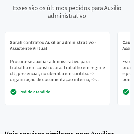
Esses são os últimos pedidos para Auxilio
administrativo
Sarah
contratou
Auxiliar administrativo -
Cauã
Assistente Virtual
Assis
Procura-se auxiliar administrativo para
Estou
trabalho em construtora. Trabalho em regime
promo
clt, presencial, no uberaba em curitiba. ->
e prá
organização de documentação interna; ->
bonit
organização de nota...
área 
Pedido atendido
Veja serviços similares para Auxiliar