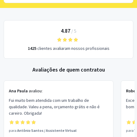
4.87
/
5
1425
clientes avaliaram nossos profissionais
Avaliações de quem contratou
Ana Paula
avaliou:
Rober
Fui muito bem atendida com um trabalho de
Excel
qualidade. Valeu a pena, orçamento grátis e não é
bom p
careiro. Obrigada!
para
Antônio Santos
/
Assistente Virtual
para
V