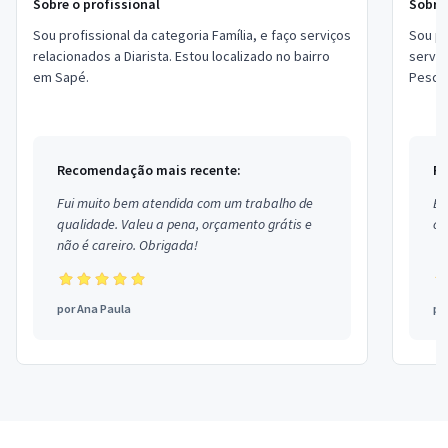
Sobre o profissional
Sobre 
Sou profissional da categoria Família, e faço serviços
Sou pr
relacionados a Diarista. Estou localizado no bairro
serviç
em Sapé.
Pesqui
revisã
Recomendação mais recente:
Re
Fui muito bem atendida com um trabalho de
Ex
qualidade. Valeu a pena, orçamento grátis e
co
não é careiro. Obrigada!
por
Ana Paula
po