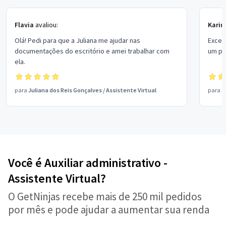
Flavia
avaliou:
Karin
Olá! Pedi para que a Juliana me ajudar nas
Excele
documentações do escritório e amei trabalhar com
um pr
ela.
para
Juliana dos Reis Gonçalves
/
Assistente Virtual
para
J
Você é Auxiliar administrativo -
Assistente Virtual?
O GetNinjas recebe mais de 250 mil pedidos
por mês e pode ajudar a aumentar sua renda