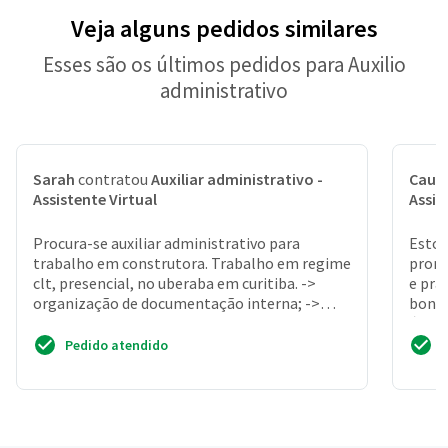
Veja alguns pedidos similares
Esses são os últimos pedidos para Auxilio
administrativo
Sarah
contratou
Auxiliar administrativo -
Cauã
Assistente Virtual
Assis
Procura-se auxiliar administrativo para
Estou
trabalho em construtora. Trabalho em regime
promo
clt, presencial, no uberaba em curitiba. ->
e prá
organização de documentação interna; ->
bonit
organização de nota...
área 
Pedido atendido