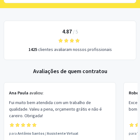
4.87
/
5
1425
clientes avaliaram nossos profissionais
Avaliações de quem contratou
Ana Paula
avaliou:
Rober
Fui muito bem atendida com um trabalho de
Excel
qualidade. Valeu a pena, orçamento grátis e não é
bom p
careiro. Obrigada!
para
Antônio Santos
/
Assistente Virtual
para
V