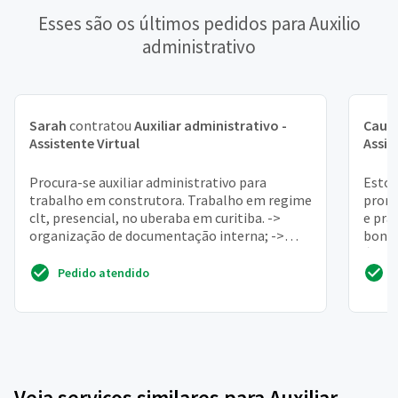
Esses são os últimos pedidos para Auxilio
administrativo
Sarah
contratou
Auxiliar administrativo -
Cauã
Assistente Virtual
Assis
Procura-se auxiliar administrativo para
Estou
trabalho em construtora. Trabalho em regime
promo
clt, presencial, no uberaba em curitiba. ->
e prá
organização de documentação interna; ->
bonit
organização de nota...
área 
Pedido atendido
Veja serviços similares para Auxiliar