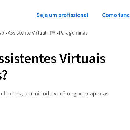
Seja um profissional
Como func
vo
Assistente Virtual
PA
Paragominas
›
›
›
sistentes Virtuais
s?
r clientes, permitindo você negociar apenas