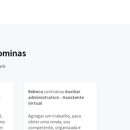
gominas
ivo
Rebeca
contratou
Auxiliar
e
administrativo - Assistente
Virtual
l,
Agregar um trabalho, para
smo
obter uma renda, sou
ei
competente, organizada e