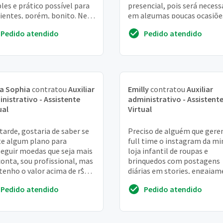
les e prático possível para
presencial, pois será necess
lientes, porém, bonito. Nem
em algumas poucas ocasiõe
por onde começar. A minha
mas a maior parte será via
Pedido atendido
Pedido atendido
 de desenh...
office, espe...
a Sophia
contratou
Auxiliar
Emilly
contratou
Auxiliar
nistrativo - Assistente
administrativo - Assistent
ual
Virtual
tarde, gostaria de saber se
Preciso de alguém que gere
te algum plano para
full time o instagram da m
eguir moedas que seja mais
loja infantil de roupas e
onta, sou profissional, mas
brinquedos com postagens
tenho o valor acima de r$
diárias em stories, engaja
00 para obter moedas, e
com meu público e respond
Pedido atendido
Pedido atendido
m pode...
aos directs. P...