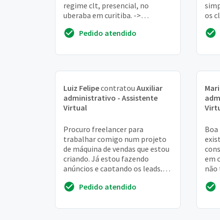
regime clt, presencial, no
simp
uberaba em curitiba. ->
os c
organização de documentação
sei 
Pedido atendido
interna; -> organização de
área
nota...
Luiz Felipe
contratou
Auxiliar
Mari
administrativo - Assistente
admi
Virtual
Virt
Procuro freelancer para
Boa 
trabalhar comigo num projeto
exis
de máquina de vendas que estou
cons
criando. Já estou fazendo
em c
anúncios e captando os leads,
não 
por tráfego pago e preciso de
100,
Pedido atendido
um profissional p...
assi