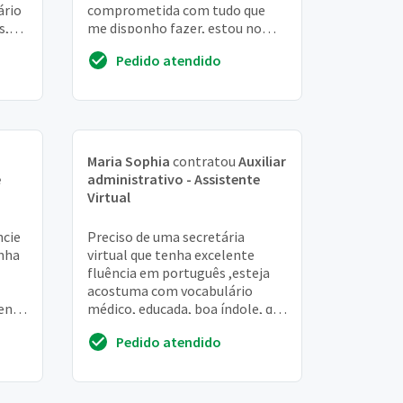
ário
comprometida com tudo que
s,
me disponho fazer, estou no
ultimo semestre de psicologia,
Pedido atendido
tenho experiencia em
marketing...
Maria Sophia
contratou
Auxiliar
e
administrativo - Assistente
Virtual
ncie
Preciso de uma secretária
inha
virtual que tenha excelente
fluência em português ,esteja
acostuma com vocabulário
mento
médico, educada, boa índole, que
er
tenha alto grau de
Pedido atendido
disponibilidade, entenda d...