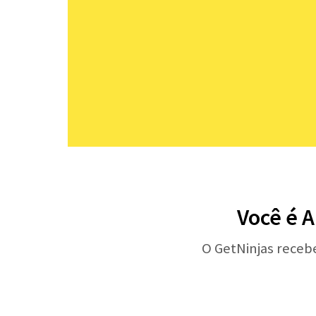
Você é A
O GetNinjas receb