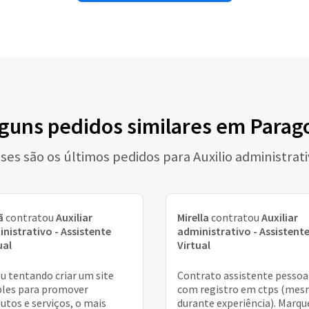
lguns pedidos similares em Para
ses são os últimos pedidos para Auxilio administrat
ã
contratou
Auxiliar
Mirella
contratou
Auxiliar
nistrativo - Assistente
administrativo - Assistent
ual
Virtual
u tentando criar um site
Contrato assistente pessoa
les para promover
com registro em ctps (me
utos e serviços, o mais
durante experiência). Marqu