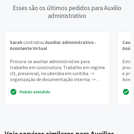
Esses são os últimos pedidos para Auxilio
administrativo
Sarah
contratou
Auxiliar administrativo -
Cauã
Assistente Virtual
Assis
Procura-se auxiliar administrativo para
Estou
trabalho em construtora. Trabalho em regime
promo
clt, presencial, no uberaba em curitiba. ->
e prá
organização de documentação interna; ->
bonit
organização de nota...
área 
Pedido atendido
Veja serviços similares para Auxiliar