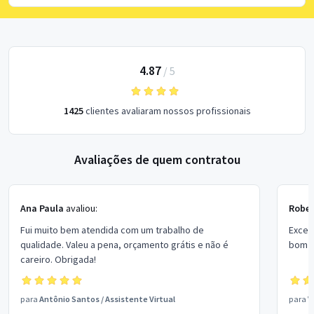
4.87
/
5
1425
clientes avaliaram nossos profissionais
Avaliações de quem contratou
Ana Paula
avaliou:
Rober
Fui muito bem atendida com um trabalho de
Excel
qualidade. Valeu a pena, orçamento grátis e não é
bom p
careiro. Obrigada!
para
Antônio Santos
/
Assistente Virtual
para
V