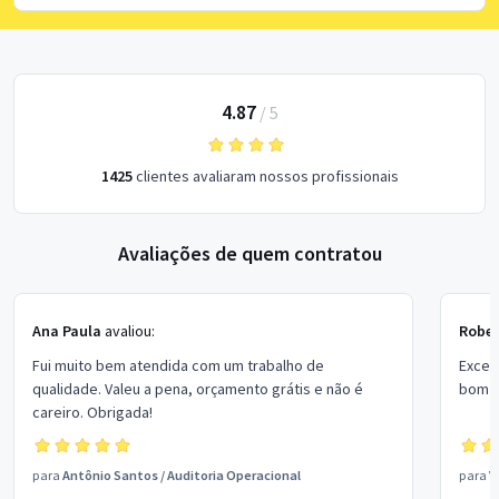
4.87
/
5
1425
clientes avaliaram nossos profissionais
Avaliações de quem contratou
Ana Paula
avaliou:
Rober
Fui muito bem atendida com um trabalho de
Excel
qualidade. Valeu a pena, orçamento grátis e não é
bom p
careiro. Obrigada!
para
Antônio Santos
/
Auditoria Operacional
para
V