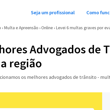
Seja um profissional
Como func
o
Multa e Apreensão
Online
Levei 6 multas graves por eva
›
›
›
hores Advogados de Tr
a região
ecionamos os melhores advogados de trânsito - mul