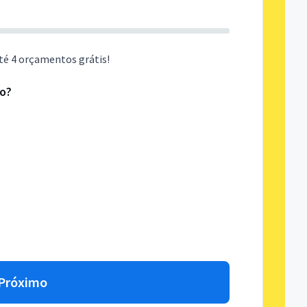
té 4 orçamentos grátis!
do?
Próximo