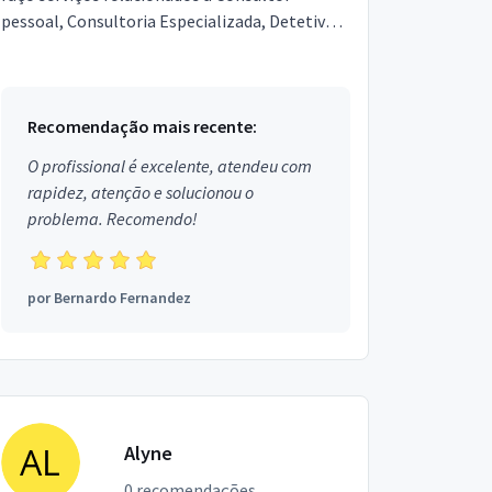
pessoal, Consultoria Especializada, Detetive
Particular, Guia de Turismo. Estou localizado
no bairro Ca...
Recomendação mais recente:
O profissional é excelente, atendeu com
rapidez, atenção e solucionou o
problema. Recomendo!
por
Bernardo Fernandez
Alyne
0 recomendações