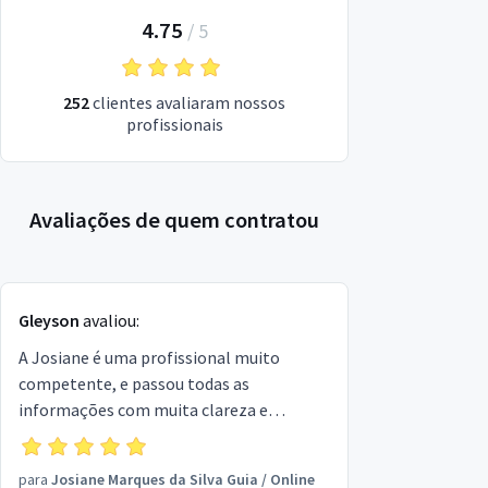
4.75
/
5
252
clientes avaliaram nossos
profissionais
Avaliações de quem contratou
Gleyson
avaliou:
A Josiane é uma profissional muito
competente, e passou todas as
informações com muita clareza e
objetividade. Gostei muito do serviço dela
e recomendo muito.
para
Josiane Marques da Silva Guia
/
Online