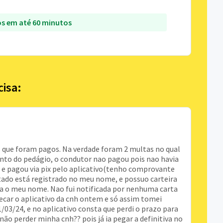
s em até 60 minutos
cisa:
s que foram pagos. Na verdade foram 2 multas no qual
to do pedágio, o condutor nao pagou pois nao havia
o e pagou via pix pelo aplicativo(tenho comprovante
ltado está registrado no meu nome, e possuo carteira
ra o meu nome. Nao fui notificada por nenhuma carta
ecar o aplicativo da cnh ontem e só assim tomei
01/03/24, e no aplicativo consta que perdi o prazo para
 não perder minha cnh?? pois já ia pegar a definitiva no