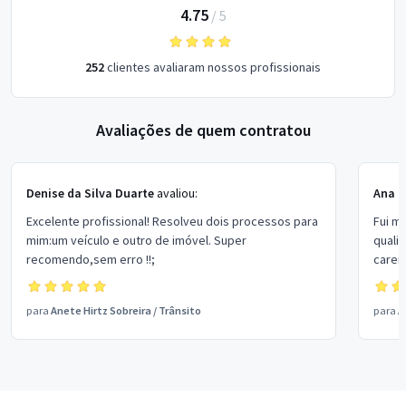
4.75
/
5
252
clientes avaliaram nossos profissionais
Avaliações de quem contratou
Denise da Silva Duarte
avaliou:
Ana P
Excelente profissional! Resolveu dois processos para
Fui m
mim:um veículo e outro de imóvel. Super
quali
recomendo,sem erro !!;
carei
para
Anete Hirtz Sobreira
/
Trânsito
para
A