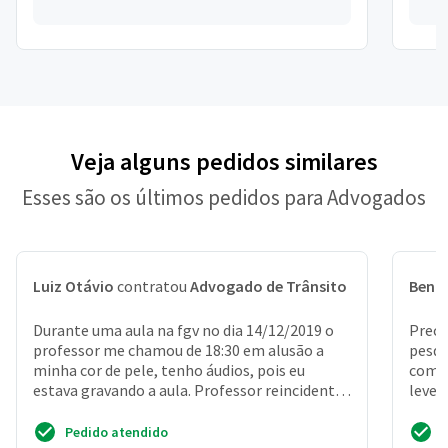
Veja alguns pedidos similares
Esses são os últimos pedidos para Advogados
Luiz Otávio
contratou
Advogado de Trânsito
Beníc
Durante uma aula na fgv no dia 14/12/2019 o
Preci
professor me chamou de 18:30 em alusão a
pesqu
minha cor de pele, tenho áudios, pois eu
com a
estava gravando a aula. Professor reincidente
levei
em problemas e ...
teve b
Pedido atendido