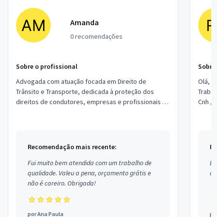
Amanda
0 recomendações
Sobre o profissional
Sobre 
Advogada com atuação focada em Direito de
Olá, Somos a Rs74 Assessoria de Trânsito 🚦
Trânsito e Transporte, dedicada à proteção dos
Trabalh
direitos de condutores, empresas e profissionais do
Cnh , 
setor. Trabalho pautado na técnica jurídica, a...
Recomendação mais recente:
Re
Fui muito bem atendida com um trabalho de
Ex
qualidade. Valeu a pena, orçamento grátis e
co
não é careiro. Obrigada!
por
Ana Paula
po