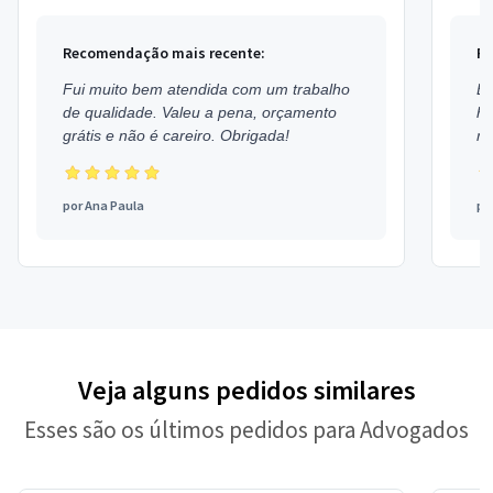
Recomendação mais recente:
Re
Fui muito bem atendida com um trabalho
Ex
de qualidade. Valeu a pena, orçamento
h
grátis e não é careiro. Obrigada!
mu
por
Ana Paula
po
Veja alguns pedidos similares
Esses são os últimos pedidos para Advogados