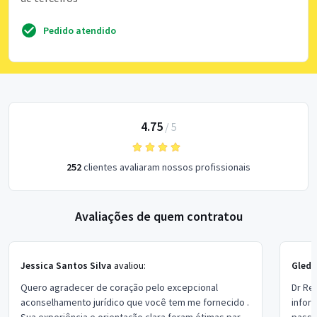
Pedido atendido
4.75
/
5
252
clientes avaliaram nossos profissionais
Avaliações de quem contratou
Jessica Santos Silva
avaliou:
Gleds
Quero agradecer de coração pelo excepcional
Dr Re
aconselhamento jurídico que você tem me fornecido .
infor