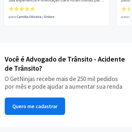
Sua experiência e orientação clara foram ótimas para
passo
o meu entendimento. Seu profissionalismo e atenção
imediata aos detalhes aliviaram muito minhas
para
Camilla Oliveira
/
Online
para
R
preocupações, e agradeço sinceramente seu apoio
durante esse processo. Obrigado mais uma vez pela
sua dedicação e por tentar garantir o melhor
resultado possível em meu nome. Seus serviços são
muito respeitados e recomendados.
Você é Advogado de Trânsito - Acidente
de Trânsito?
O GetNinjas recebe mais de 250 mil pedidos
por mês e pode ajudar a aumentar sua renda
Quero me cadastrar