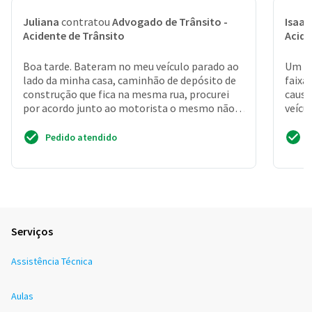
Juliana
contratou
Advogado de Trânsito -
Isaac
Acidente de Trânsito
Acide
Boa tarde. Bateram no meu veículo parado ao
Um h
lado da minha casa, caminhão de depósito de
faixa
construção que fica na mesma rua, procurei
causa
por acordo junto ao motorista o mesmo não e
veícu
registrado n...
não a
Pedido atendido
Serviços
Assistência Técnica
Aulas