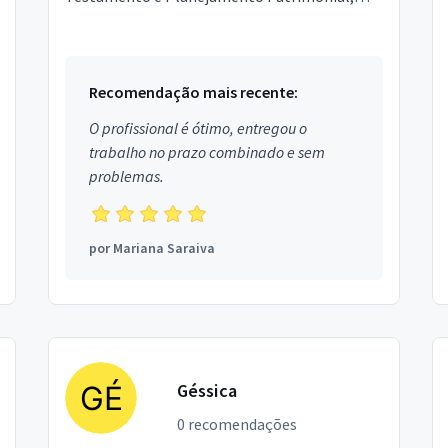
Mediação de Conflitos. Estou localizado no
bairro em Santa Inês.
Recomendação mais recente:
O profissional é ótimo, entregou o
trabalho no prazo combinado e sem
problemas.
por
Mariana Saraiva
Géssica
0 recomendações