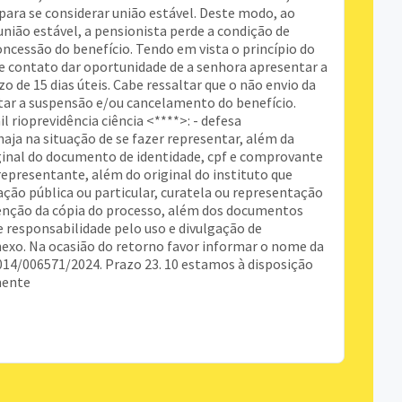
para se considerar união estável. Deste modo, ao
ião estável, a pensionista perde a condição de
concessão do benefício. Tendo em vista o princípio do
te contato dar oportunidade de a senhora apresentar a
o de 15 dias úteis. Cabe ressaltar que o não envio da
itar a suspensão e/ou cancelamento do benefício.
 rioprevidência ciência <****>: - defesa
haja na situação de se fazer representar, além da
inal do documento de identidade, cpf e comprovante
 representante, além do original do instituto que
ção pública ou particular, curatela ou representação
btenção da cópia do processo, além dos documentos
e responsabilidade pelo uso e divulgação de
nexo. Na ocasião do retorno favor informar o nome da
014/006571/2024. Prazo 23. 10 estamos à disposição
mente