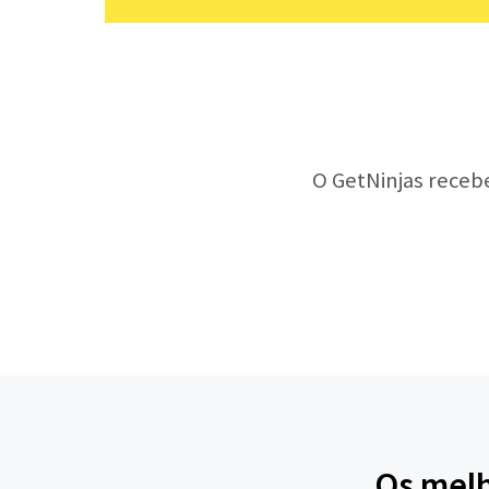
O GetNinjas receb
Os melh