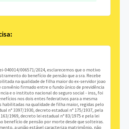
cisa:
sei-040014/006571/2024, esclarecemos que o motivo
stramento do benefício de pensão que a sra. Recebe
ilitada na qualidade de filha maior do ex-servidor joao
 convênio firmado entre o fundo único de previdência
ncia e o instituto nacional do seguro social - inss, foi
efícios nos dois entes federativos para a mesma
 habilitadas na qualidade de filha maior, regidas pelo
ual n° 3397/1930, decreto estadual n° 175/1937, pela
 163/1969, decreto lei estadual n° 83/1975 e pela lei
ao benefício de pensão por morte desde que solteiras.
mento, a união estável caracteriza matrimônio, não