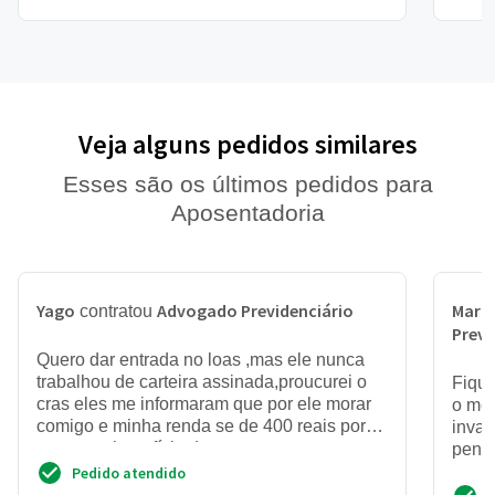
Veja alguns pedidos similares
Esses são os últimos pedidos para
Aposentadoria
Yago
Advogado Previdenciário
Maria
contratou
Previ
Quero dar entrada no loas ,mas ele nunca
trabalhou de carteira assinada,proucurei o
Fique
cras eles me informaram que por ele morar
o mes
comigo e minha renda se de 400 reais por
inval
pessoa o benefício d...
penti
sendo
Pedido atendido