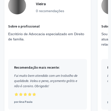
Vieira
0 recomendações
Sobre o profissional
Sobre 
Escritório de Advocacia especializado em Direito
Sou pr
de família.
atuan
relaci
junto ao INSS :
Apose
Recomendação mais recente:
Re
Fui muito bem atendida com um trabalho de
Ex
qualidade. Valeu a pena, orçamento grátis e
co
não é careiro. Obrigada!
por
Ana Paula
po