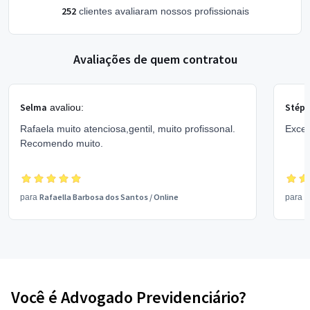
252
clientes avaliaram nossos profissionais
Avaliações de quem contratou
Selma
Stéph
avaliou:
Rafaela muito atenciosa,gentil, muito profissonal.
Excel
Recomendo muito.
Rafaella Barbosa dos Santos
/
Online
R
para
para
Você é Advogado Previdenciário?