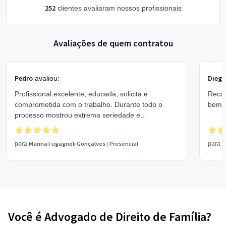
252
clientes avaliaram nossos profissionais
Avaliações de quem contratou
Pedro
Dieg
avaliou:
Profissional excelente, educada, solicita e
Recom
comprometida com o trabalho. Durante todo o
bem 
processo mostrou extrema seriedade e
competência! De confiança, recomendo de olhos
fechados! Obrigada.
Marina Fugagnoli Gonçalves
/
Presencial
K
para
para
Você é Advogado de Direito de Família?