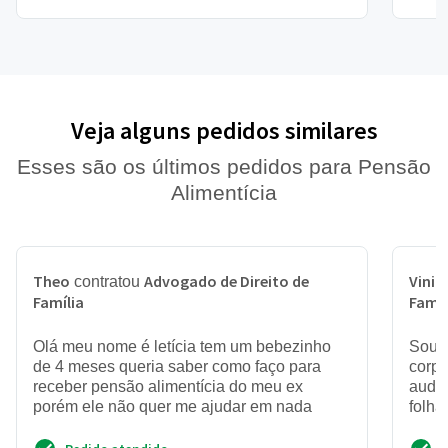
Veja alguns pedidos similares
Esses são os últimos pedidos para Pensão
Alimentícia
Theo
Advogado de Direito de
Vinic
contratou
Família
Famíl
Olá meu nome é letícia tem um bebezinho
Sou c
de 4 meses queria saber como faço para
corpo
receber pensão alimentícia do meu ex
audiê
porém ele não quer me ajudar em nada
folha
empre