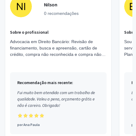
Nilson
0 recomendações
Sobre o profissional
Sobre 
Advocacia em Direito Bancário: Revisão de
Sou pr
financiamento, busca e apreensão, cartão de
servi
crédito, compra não reconhecida e compra não
Plane
estornada.Direito de trânsito: Recursos de
Estou 
Infrações na ...
Recomendação mais recente:
Re
Fui muito bem atendida com um trabalho de
Ex
qualidade. Valeu a pena, orçamento grátis e
co
não é careiro. Obrigada!
por
Ana Paula
po