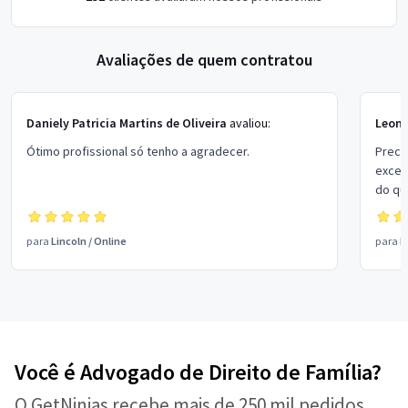
Avaliações de quem contratou
Daniely Patricia Martins de Oliveira
avaliou:
Leone
Ótimo profissional só tenho a agradecer.
Precis
excel
do que
estou
preço
para
Lincoln
/
Online
para
L
Você é Advogado de Direito de Família?
O GetNinjas recebe mais de 250 mil pedidos