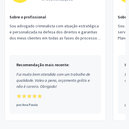
Sobre o profissional
Sobre 
Sou advogado criminalista com atuação estratégica
Sou pr
e personalizada na defesa dos direitos e garantias
servi
dos meus clientes em todas as fases do processo
Planej
penal. Trabalho com ética, discrição e...
Estou 
Recomendação mais recente:
Re
Fui muito bem atendida com um trabalho de
Ex
qualidade. Valeu a pena, orçamento grátis e
co
não é careiro. Obrigada!
por
Ana Paula
po