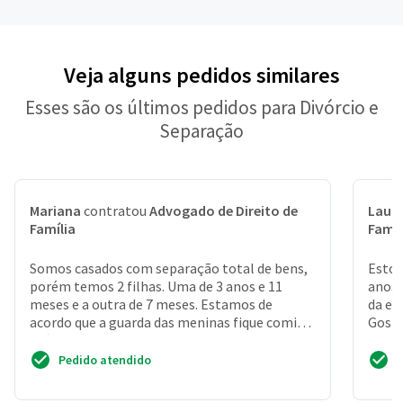
Veja alguns pedidos similares
Esses são os últimos pedidos para Divórcio e
Separação
Mariana
contratou
Advogado de Direito de
Laur
Família
Famíl
Somos casados com separação total de bens,
Estou
porém temos 2 filhas. Uma de 3 anos e 11
anos 
meses e a outra de 7 meses. Estamos de
da es
acordo que a guarda das meninas fique comigo
Gosta
e já estabelecemos ...
Pedido atendido