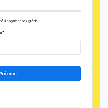
té 4 orçamentos grátis!
do?
Próximo