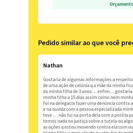
Orçamento
Pedido similar ao que você pre
Nathan
Gostaria de algumas informações a respeit
de uma ação de calúnia q a mãe da minha fi
da minha filha de 3 anos… enfim… gostaria 
minha filha a 15 dias assim como nem minha
foi na delegacia fazer uma denúncia contra
e na ouvida com a pessoa especializada minha
teve … não fui na porta dela com a polícia 
temos nada na justiça sobre a tutela ou alg
as ações q estou movendo contra ela com out
minha filha o mais rápido ou alguém da minh