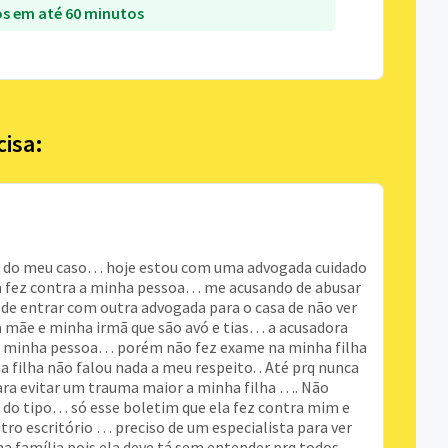
s em até 60 minutos
cisa:
o do meu caso… hoje estou com uma advogada cuidado
ca fez contra a minha pessoa… me acusando de abusar
de entrar com outra advogada para o casa de não ver
 mãe e minha irmã que são avó e tias… a acusadora
 a minha pessoa… porém não fez exame na minha filha
 filha não falou nada a meu respeito. . Até prq nunca
para evitar um trauma maior a minha filha …. Não
o do tipo… só esse boletim que ela fez contra mim e
ro escritório … preciso de um especialista para ver
a família pois ela deve tá sem entender prq todos