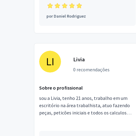
por
Daniel Rodriguez
Livia
0 recomendações
Sobre o profissional
sou a Livia, tenho 21 anos, trabalho em um
escritório na área trabalhista, atuo fazendo
peças, peticões iniciais e todos os calculos
trabalhistas do escritório através do PJE CALC.
Meu fo...