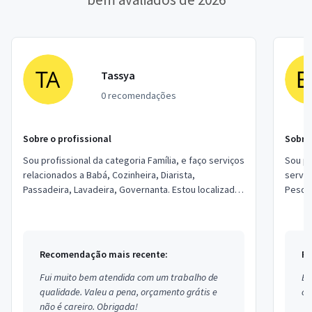
Tassya
0 recomendações
Sobre o profissional
Sobre 
Sou profissional da categoria Família, e faço serviços
Sou pr
relacionados a Babá, Cozinheira, Diarista,
serviç
Passadeira, Lavadeira, Governanta. Estou localizado
Pesqui
no bairro Santa Isabel em Viamão.
revisã
Recomendação mais recente:
Re
Fui muito bem atendida com um trabalho de
Ex
qualidade. Valeu a pena, orçamento grátis e
co
não é careiro. Obrigada!