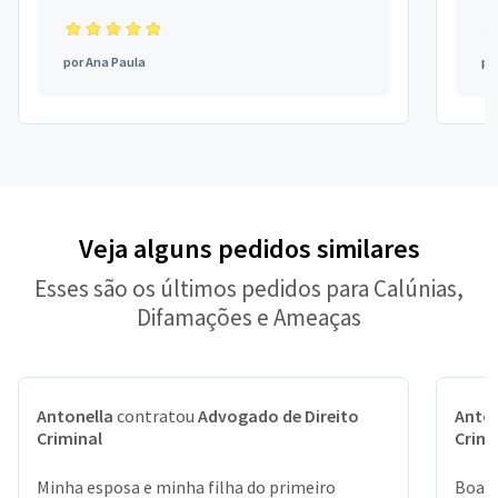
por
Ana Paula
po
Veja alguns pedidos similares
Esses são os últimos pedidos para Calúnias,
Difamações e Ameaças
Antonella
contratou
Advogado de Direito
Anton
Criminal
Crimi
Minha esposa e minha filha do primeiro
Boa t