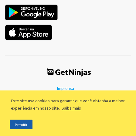
Imprensa
Termos de Uso
Política de Privacidade
Este site usa cookies para garantir que você obtenha a melhor
experiência em nosso site.
Saiba mais
©2011 - 2026, GetNinjas LTDA. CNPJ 55.744.877/0001-89 - Rua Dr.
Permitir
Fernandes Coelho, 85 - 3º andar - São Paulo/SP - Brasil