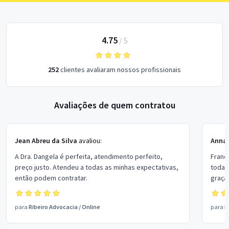
4.75
/
5
252
clientes avaliaram nossos profissionais
Avaliações de quem contratou
Jean Abreu da Silva
avaliou:
Anna
A Dra. Dangela é perfeita, atendimento perfeito,
Franc
preço justo. Atendeu a todas as minhas expectativas,
todas
então podem contratar.
graças
para
Ribeiro Advocacia
/
Online
para
F