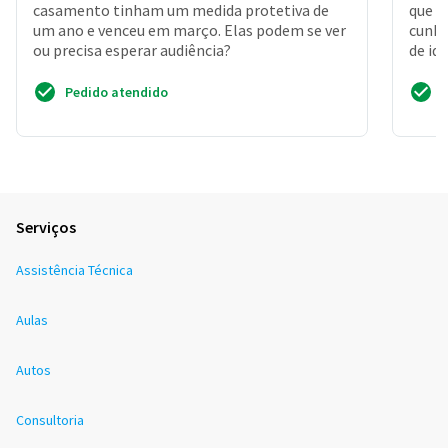
casamento tinham um medida protetiva de
que e
um ano e venceu em março. Elas podem se ver
cunha
ou precisa esperar audiência?
de id
intenç
Pedido atendido
Serviços
Assistência Técnica
Aulas
Autos
Consultoria